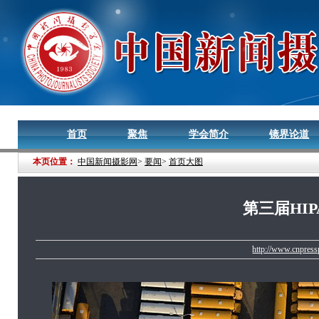
首页
聚焦
学会简介
镜界论道
本页位置：
中国新闻摄影网
>
要闻
>
首页大图
第三届HI
http://www.cnpres