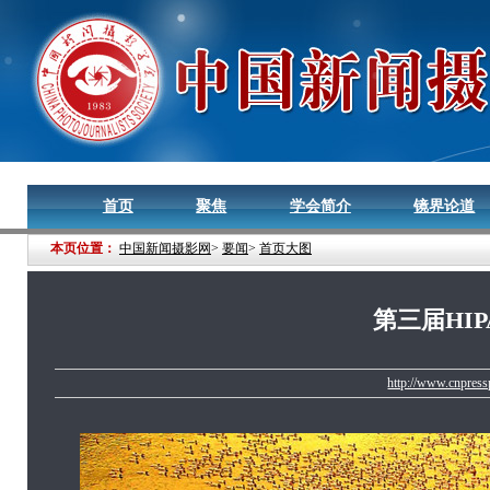
首页
聚焦
学会简介
镜界论道
本页位置：
中国新闻摄影网
>
要闻
>
首页大图
第三届HI
http://www.cnpres