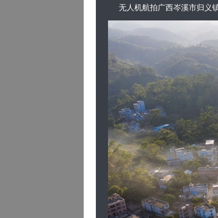
无人机航拍广西岑溪市归义镇