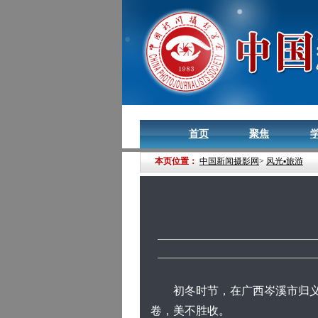
首页
聚焦
本页位置：
中国新闻摄影网
>
风光▪旅游
初冬时节，在广西岑溪市归义镇
卷，美不胜收。