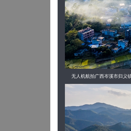
无人机航拍广西岑溪市归义镇