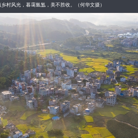
乡村风光，暮霭氤氲，美不胜收。（何华文摄）