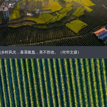
乡村风光，暮霭氤氲，美不胜收。（何华文摄）