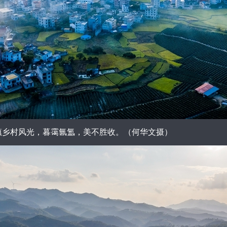
乡村风光，暮霭氤氲，美不胜收。（何华文摄）