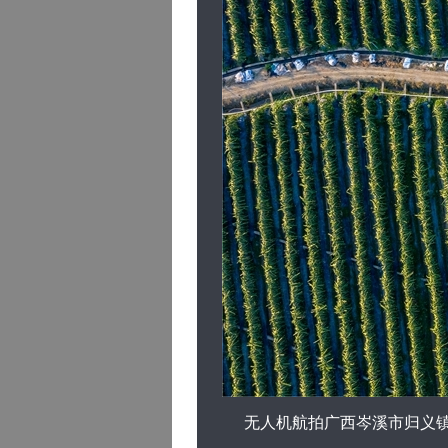
无人机航拍广西岑溪市归义镇