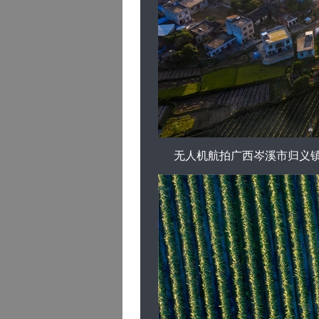
无人机航拍广西岑溪市归义镇