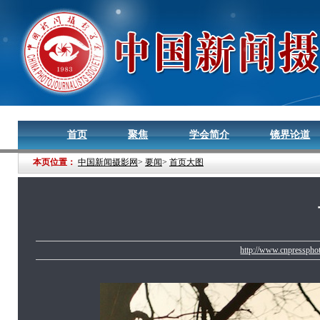
首页
聚焦
学会简介
镜界论道
本页位置：
中国新闻摄影网
>
要闻
>
首页大图
http://www.cnpresspho