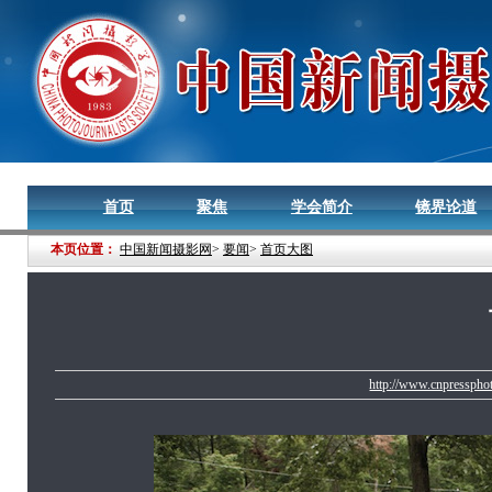
首页
聚焦
学会简介
镜界论道
本页位置：
中国新闻摄影网
>
要闻
>
首页大图
http://www.cnpresspho