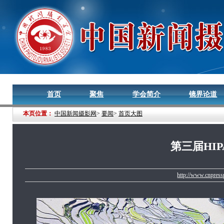
首页
聚焦
学会简介
镜界论道
本页位置：
中国新闻摄影网
>
要闻
>
首页大图
第三届HI
http://www.cnpres